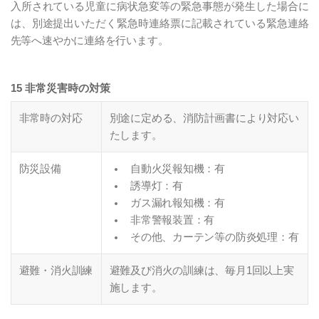
入所されている児童に病状急変等の緊急事態が発生した場合に
は、別途提出いただく緊急時連絡票に記載されている緊急連絡
先等へ速やかに連絡を行います。
15 非常災害時の対策
非常時の対応
別途に定める、消防計画書により対応い
たします。
防災設備
自動火災報知機：有
誘導灯：有
ガス漏れ報知機：有
非常警報装置：有
その他、カーテン等の防炎処理：有
避難・消火訓練
避難及び消火の訓練は、毎月1回以上実
施します。