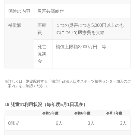
保険の内容
災害共済給付
補償額
医療
１つの災害につき5,000円以上のも
費
のについて医療費を支給
死亡
補償上限額3,000万円 等
見舞
金
※詳しくは、別途配付する「独立行政法人日本スポーツ振興センター加入のご
案内」をご確認ください。
19 児童の利用状況（毎年度5月1日現在）
令和5年度
令和6年度
令和7年度
0歳児
6人
3人
3人