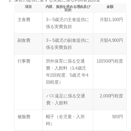
項目
内容、負担を求める理由及び
金額
目的
主食費
3～5歳児の主食提供に
月額1,100円
係る実費負担
副食費
3～5歳児の副食提供に
月額4,900円
係る実費負担
行事費
所外保育に係る交通
1回500円程度
費・入館料（3,4歳児
年2回程度、5歳児 年4
回程度）
バス遠足に係る交通
2,000円程度
費・入館料
被服費
帽子（全児童・入所
920円
時）