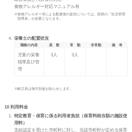
食物アレルギー対応マニュアル有
※食物アレルギー等による配慮食の提供については、医師の「生活管理
指導表」が必要となります。
栄養士の配置状況
職務の内容
員 数
常 勤
非常勤
備 考
児童の栄養
3人
3人
指導及び管
理
※献立表は毎月別途お知らせします。
10 利用料金
特定教育・保育に係る利用者負担（保育料相当額の施設使
用料）
支給認定を受けた市町村に対し、当該市町村が定める保育