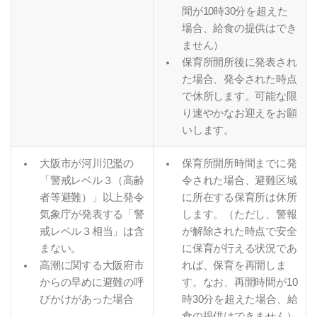
間が10時30分を超えた
場合、給食の提供はでき
ません）
保育所開所後に発表され
た場合、発令された時点
で休所します。可能な限
り速やかなお迎えをお願
いします。
大阪市が河川氾濫の
保育所開所時間までに発
「警戒レベル３（高齢
令された場合、避難区域
者等避難）」以上発令
に所在する保育所は休所
気象庁が発表する「警
します。（ただし、警報
戒レベル３相当」は含
が解除された時点で安全
まない。
に保育が行える状況であ
高潮に関する大阪府市
れば、保育を再開しま
からの早めに避難の呼
す。なお、再開時間が10
びかけがあった場合
時30分を超えた場合、給
食の提供はできません）