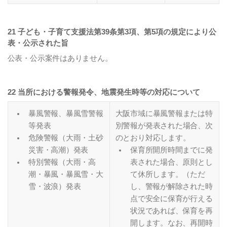
21 子ども・子育て支援法第39条第3項、第5項の規定により公
表・公示された旨
公表・公示案件はありません。
22 当所における警報発令、地震発生時等の対応について
暴風警報、暴風雪警報
大阪市域に暴風警報または特
等発表
別警報が発表された場合、次
危険警報（大雨・土砂
のとおり対応します。
災害・高潮）発表
保育所開所時間までに発
特別警報（大雨・高
表された場合、原則とし
潮・暴風・暴風雪・大
て休所します。（ただ
雪・波浪）発表
し、警報が解除された時
点で安全に保育が行える
状況であれば、保育を再
開します。なお、再開時