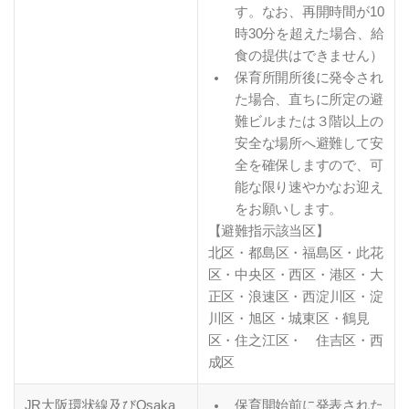
す。なお、再開時間が10
時30分を超えた場合、給
食の提供はできません）
保育所開所後に発令され
た場合、直ちに所定の避
難ビルまたは３階以上の
安全な場所へ避難して安
全を確保しますので、可
能な限り速やかなお迎え
をお願いします。
【避難指示該当区】
北区・都島区・福島区・此花
区・中央区・西区・港区・大
正区・浪速区・西淀川区・淀
川区・旭区・城東区・鶴見
区・住之江区・ 住吉区・西
成区
JR大阪環状線及びOsaka
保育開始前に発表された