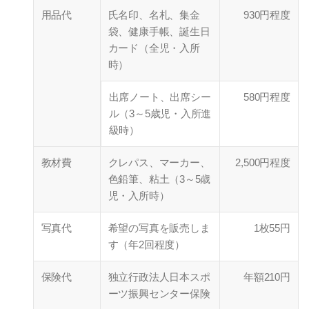
用品代
氏名印、名札、集金
930円程度
袋、健康手帳、誕生日
カード（全児・入所
時）
出席ノート、出席シー
580円程度
ル（3～5歳児・入所進
級時）
教材費
クレパス、マーカー、
2,500円程度
色鉛筆、粘土（3～5歳
児・入所時）
写真代
希望の写真を販売しま
1枚55円
す（年2回程度）
保険代
独立行政法人日本スポ
年額210円
ーツ振興センター保険