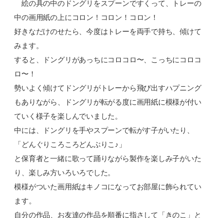
絵の具の中のドングリをスプーンですくって、トレーの
中の画用紙の上にコロン！コロン！コロン！
好きなだけのせたら、今度はトレーを両手で持ち、傾けて
みます。
すると、ドングリがあっちにコロコロ〜、こっちにコロコ
ロ〜！
勢いよく傾けてドングリがトレーから飛び出すハプニング
もありながら、ドングリが転がる度に画用紙に模様が付い
ていく様子を楽しんでいました。
中には、ドングリを手やスプーンで転がす子がいたり、
「どんぐりころころどんぶりこ♪」
と保育者と一緒に歌って踊りながら製作を楽しみ子がいた
り、楽しみ方いろいろでした。
模様がついた画用紙はキノコになってお部屋に飾られてい
ます。
自分の作品、お友達の作品を順番に指さして「きのこ」と