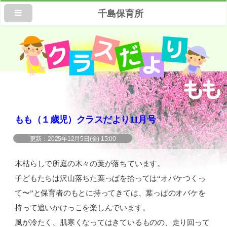
千島保育所
もも（１歳児）クラスだより11月号
2025年12月5日(金) 15:00
木枯らしで所庭の木々の葉が落ちています。
子どもたちは沢山落ちた葉っぱを拾っては“オバケつくっ
て〜”と保育者のもとに持ってきては、葉っぱのオバケを
持って追いかけっこを楽しんでいます。
風が冷たく、肌寒くなってはきているものの、走り回って