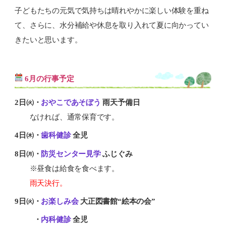
子どもたちの元気で気持ちは晴れやかに楽しい体験を重ね
て、さらに、水分補給や休息を取り入れて夏に向かってい
きたいと思います。
6月の行事予定
2日㈫・
おやこであそぼう
雨天予備日
なければ、通常保育です。
4日㈭・
歯科健診
全児
8日㈪・
防災センター見学
ふじぐみ
※昼食は給食を食べます。
雨天決行。
9日㈫・
お楽しみ会
大正図書館“絵本の会”
9日㈫
・
内科健診
全児