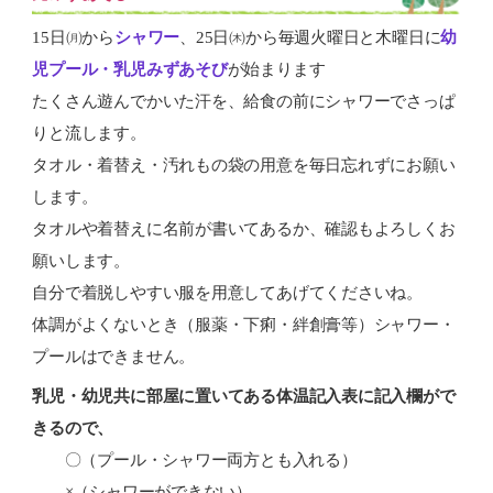
15日㈪から
シャワー
、25日㈭から毎週火曜日と木曜日に
幼
児プール・乳児みずあそび
が始まります
たくさん遊んでかいた汗を、給食の前にシャワーでさっぱ
りと流します。
タオル・着替え・汚れもの袋の用意を毎日忘れずにお願い
します。
タオルや着替えに名前が書いてあるか、確認もよろしくお
願いします。
自分で着脱しやすい服を用意してあげてくださいね。
体調がよくないとき（服薬・下痢・絆創膏等）シャワー・
プールはできません。
乳児・幼児共に部屋に置いてある体温記入表に記入欄がで
きるので、
〇（プール・シャワー両方とも入れる）
×（シャワーができない）