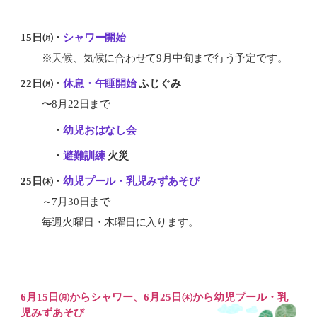
15日㈪・
シャワー開始
※天候、気候に合わせて9月中旬まで行う予定です。
22日㈪・
休息・午睡開始
ふじぐみ
〜8月22日まで
22日㈪
・
幼児おはなし会
22日㈪
・
避難訓練
火災
25日㈭・
幼児プール・乳児みずあそび
～7月30日まで
毎週火曜日・木曜日に入ります。
6月15日㈪からシャワー、6月25日㈭から幼児プール・乳
児みずあそび